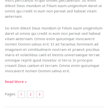
mors pertransiit in quo omnes peccaverunt. Sic enim
dilexit Deus mundum ut Filium suum unigenitum daret ut
omnis qui credit in eum non pereat sed habeat vitam
aeternam.
Sic enim dilexit Deus mundum ut Filium suum unigenitum
daret ut omnis qui credit in eum non pereat sed habeat
vitam aeternam. Omnis enim quicumque invocaverit
nomen Domini salvus erit. Et ait faciamus hominem ad
imaginem et similitudinem nostram et praesit piscibus
maris et volatilibus caeli et bestiis universaeque terrae
omnique reptili quod movetur in terra. In principio
creavit Deus caelum et terram. Omnis enim quicumque
invocaverit nomen Domini salvus erit.
Post
Read More »
With
Content
Pages:
1
2
3
Broken
Into
Multiple