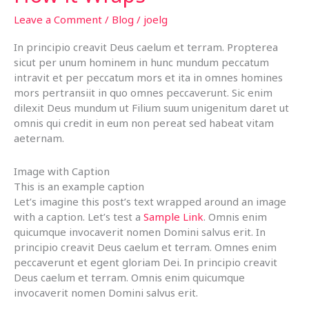
Leave a Comment
/
Blog
/
joelg
In principio creavit Deus caelum et terram. Propterea
sicut per unum hominem in hunc mundum peccatum
intravit et per peccatum mors et ita in omnes homines
mors pertransiit in quo omnes peccaverunt. Sic enim
dilexit Deus mundum ut Filium suum unigenitum daret ut
omnis qui credit in eum non pereat sed habeat vitam
aeternam.
Image with Caption
This is an example caption
Let’s imagine this post’s text wrapped around an image
with a caption. Let’s test a
Sample Link
. Omnis enim
quicumque invocaverit nomen Domini salvus erit. In
principio creavit Deus caelum et terram. Omnes enim
peccaverunt et egent gloriam Dei. In principio creavit
Deus caelum et terram. Omnis enim quicumque
invocaverit nomen Domini salvus erit.