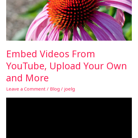
Embed Videos From
YouTube, Upload Your Own
and More
Leave a Comment
/
Blog
/
joelg