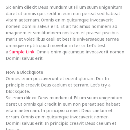
Sic enim dilexit Deus mundum ut Filium suum unigenitum
daret ut omnis qui credit in eum non pereat sed habeat
vitam aeternam. Omnis enim quicumque invocaverit
nomen Domini salvus erit. Et ait faciamus hominem ad
imaginem et similitudinem nostram et praesit piscibus
maris et volatilibus caeli et bestiis universaeque terrae
omnique reptili quod movetur in terra. Let’s test
a
Sample Link
. Omnis enim quicumque invocaverit nomen
Domini salvus erit.
Now a Blockquote
Omnes enim peccaverunt et egent gloriam Dei. In
principio creavit Deus caelum et terram. Let’s try a
blockquote.
Sic enim dilexit Deus mundum ut Filium suum unigenitum
daret ut omnis qui credit in eum non pereat sed habeat
vitam aeternam. In principio creavit Deus caelum et
erram. Omnis enim quicumque invocaverit nomen
Domini salvus erit. In principio creavit Deus caelum et
terram.