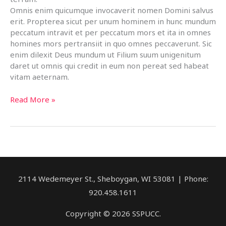
Omnis enim quicumque invocaverit nomen Domini salvus
erit. Propterea sicut per unum hominem in hunc mundum
peccatum intravit et per peccatum mors et ita in omnes
homines mors pertransiit in quo omnes peccaverunt. Sic
enim dilexit Deus mundum ut Filium suum unigenitum
daret ut omnis qui credit in eum non pereat sed habeat
vitam aeternam.
This
Read More »
is
a
Post
with
a
Very
Long
2114 Wedemeyer St., Sheboygan, WI 53081 | Phone:
Title
920.458.1611
So
We
Copyright © 2026 SSPUCC.
Can