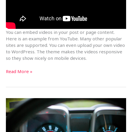
You can embed videos in your post or page content.
Here is an example from YouTube. Many other popular
sites are supported. You can even upload your own video
to WordPress. The theme makes the videos responsive
so they show nicely on mobile devices.
Embed
Read More »
Videos
From
YouTube,
Upload
Your
Own
and
More