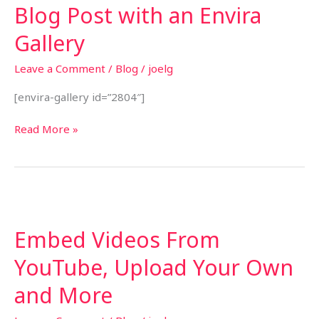
Blog Post with an Envira
Gallery
Leave a Comment
/
Blog
/
joelg
[envira-gallery id=”2804″]
Blog
Read More »
Post
with
an
Envira
Gallery
Embed Videos From
YouTube, Upload Your Own
and More