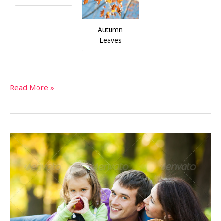
Autumn
Leaves
Lorem
Read More »
Ipsum
Gallery