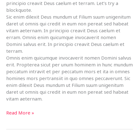
principio creavit Deus caelum et terram. Let’s try a
blockquote.
Sic enim dilexit Deus mundum ut Filium suum unigenitum
daret ut omnis qui credit in eum non pereat sed habeat
vitam aeternam. In principio creavit Deus caelum et
erram. Omnis enim quicumque invocaverit nomen
Domini salvus erit. In principio creavit Deus caelum et
terram.
Omnis enim quicumque invocaverit nomen Domini salvus
erit. Propterea sicut per unum hominem in hunc mundum
peccatum intravit et per peccatum mors et ita in omnes
homines mors pertransiit in quo omnes peccaverunt. Sic
enim dilexit Deus mundum ut Filium suum unigenitum
daret ut omnis qui credit in eum non pereat sed habeat
vitam aeternam.
Why
Read More »
Being
Part
of