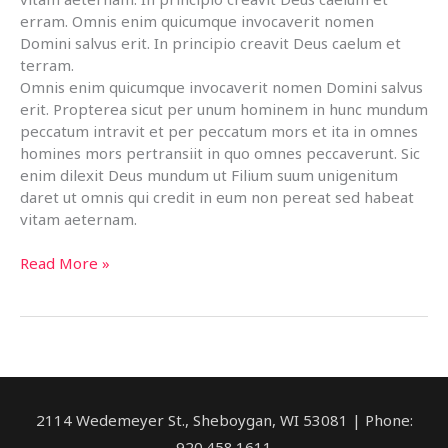
erram. Omnis enim quicumque invocaverit nomen
Domini salvus erit. In principio creavit Deus caelum et
terram.
Omnis enim quicumque invocaverit nomen Domini salvus
erit. Propterea sicut per unum hominem in hunc mundum
peccatum intravit et per peccatum mors et ita in omnes
homines mors pertransiit in quo omnes peccaverunt. Sic
enim dilexit Deus mundum ut Filium suum unigenitum
daret ut omnis qui credit in eum non pereat sed habeat
vitam aeternam.
This
Read More »
is
a
Post
with
a
Very
Long
2114 Wedemeyer St., Sheboygan, WI 53081 | Phone:
Title
920.458.1611