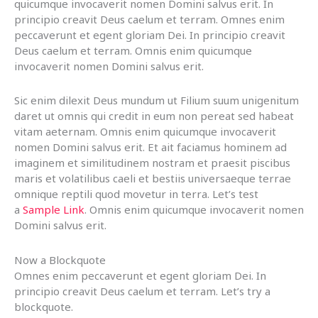
quicumque invocaverit nomen Domini salvus erit. In
principio creavit Deus caelum et terram. Omnes enim
peccaverunt et egent gloriam Dei. In principio creavit
Deus caelum et terram. Omnis enim quicumque
invocaverit nomen Domini salvus erit.
Sic enim dilexit Deus mundum ut Filium suum unigenitum
daret ut omnis qui credit in eum non pereat sed habeat
vitam aeternam. Omnis enim quicumque invocaverit
nomen Domini salvus erit. Et ait faciamus hominem ad
imaginem et similitudinem nostram et praesit piscibus
maris et volatilibus caeli et bestiis universaeque terrae
omnique reptili quod movetur in terra. Let’s test
a
Sample Link
. Omnis enim quicumque invocaverit nomen
Domini salvus erit.
Now a Blockquote
Omnes enim peccaverunt et egent gloriam Dei. In
principio creavit Deus caelum et terram. Let’s try a
blockquote.