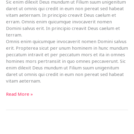
Sic enim dilexit Deus mundum ut Filium suum unigenitum
daret ut omnis qui credit in eum non pereat sed habeat
vitam aeternam. In principio creavit Deus caelum et
erram. Omnis enim quicumque invocaverit nomen
Domini salvus erit. In principio creavit Deus caelum et
terram.
Omnis enim quicumque invocaverit nomen Domini salvus
erit. Propterea sicut per unum hominem in hunc mundum
peccatum intravit et per peccatum mors et ita in omnes
homines mors pertransiit in quo omnes peccaverunt. Sic
enim dilexit Deus mundum ut Filium suum unigenitum
daret ut omnis qui credit in eum non pereat sed habeat
vitam aeternam.
In
Read More »
Principio
Creavit
Deus
Caelum
Et
Terram