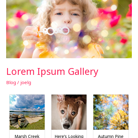
Lorem Ipsum Gallery
Blog
/
joelg
Marsh Creek
Here’s Looking
Autumn Pine