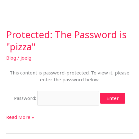
YouTube,
Upload
Your
Own
Protected: The Password is
and
More
"pizza"
Blog
/
joelg
This content is password-protected. To view it, please
enter the password below.
Password:
Protected:
Read More »
The
Password
is