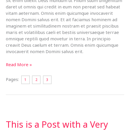
Sic enim dilexit Deus mundum ut Filium suum unigenitum
daret ut omnis qui credit in eum non pereat sed habeat
vitam aeternam. Omnis enim quicumque invocaverit
nomen Domini salvus erit. Et ait faciamus hominem ad
imaginem et similitudinem nostram et praesit piscibus
maris et volatilibus caeli et bestiis universaeque terrae
omnique reptili quod movetur in terra. In principio
creavit Deus caelum et terram. Omnis enim quicumque
invocaverit nomen Domini salvus erit.
Post
Read More »
With
Content
Pages:
1
2
3
Broken
Into
Multiple
Pages
This is a Post with a Very