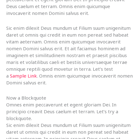
Deus caelum et terram. Omnis enim quicumque
invocaverit nomen Domini salvus erit.
Sic enim dilexit Deus mundum ut Filium suum unigenitum
daret ut omnis qui credit in eum non pereat sed habeat
vitam aeternam. Omnis enim quicumque invocaverit
nomen Domini salvus erit. Et ait faciamus hominem ad
imaginem et similitudinem nostram et praesit piscibus
maris et volatilibus caeli et bestiis universaeque terrae
omnique reptili quod movetur in terra. Let’s test
a
Sample Link
. Omnis enim quicumque invocaverit nomen
Domini salvus erit.
Now a Blockquote
Omnes enim peccaverunt et egent gloriam Dei. In
principio creavit Deus caelum et terram. Let’s try a
blockquote.
Sic enim dilexit Deus mundum ut Filium suum unigenitum
daret ut omnis qui credit in eum non pereat sed habeat
vitam aeternam. In principio creavit Deus caelum et