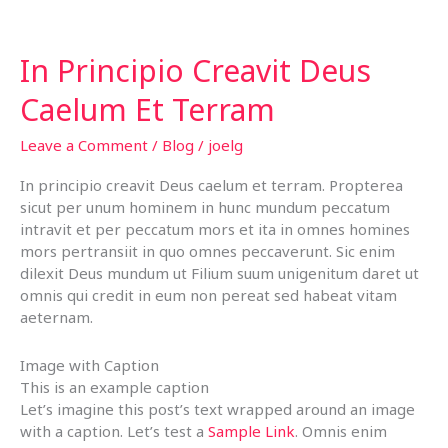
a
Small
Group
In Principio Creavit Deus
is
Good
Caelum Et Terram
Leave a Comment
/
Blog
/
joelg
In principio creavit Deus caelum et terram. Propterea
sicut per unum hominem in hunc mundum peccatum
intravit et per peccatum mors et ita in omnes homines
mors pertransiit in quo omnes peccaverunt. Sic enim
dilexit Deus mundum ut Filium suum unigenitum daret ut
omnis qui credit in eum non pereat sed habeat vitam
aeternam.
Image with Caption
This is an example caption
Let’s imagine this post’s text wrapped around an image
with a caption. Let’s test a
Sample Link
. Omnis enim