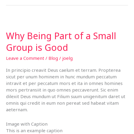
dolor
sit
amet
Why Being Part of a Small
Group is Good
Leave a Comment
/
Blog
/
joelg
In principio creavit Deus caelum et terram. Propterea
sicut per unum hominem in hunc mundum peccatum
intravit et per peccatum mors et ita in omnes homines
mors pertransiit in quo omnes peccaverunt. Sic enim
dilexit Deus mundum ut Filium suum unigenitum daret ut
omnis qui credit in eum non pereat sed habeat vitam
aeternam.
Image with Caption
This is an example caption