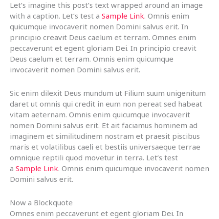
Let’s imagine this post’s text wrapped around an image
with a caption. Let’s test a
Sample Link
. Omnis enim
quicumque invocaverit nomen Domini salvus erit. In
principio creavit Deus caelum et terram. Omnes enim
peccaverunt et egent gloriam Dei. In principio creavit
Deus caelum et terram. Omnis enim quicumque
invocaverit nomen Domini salvus erit.
Sic enim dilexit Deus mundum ut Filium suum unigenitum
daret ut omnis qui credit in eum non pereat sed habeat
vitam aeternam. Omnis enim quicumque invocaverit
nomen Domini salvus erit. Et ait faciamus hominem ad
imaginem et similitudinem nostram et praesit piscibus
maris et volatilibus caeli et bestiis universaeque terrae
omnique reptili quod movetur in terra. Let’s test
a
Sample Link
. Omnis enim quicumque invocaverit nomen
Domini salvus erit.
Now a Blockquote
Omnes enim peccaverunt et egent gloriam Dei. In