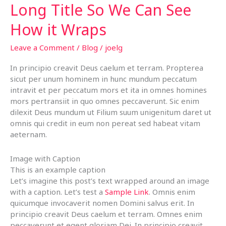
Long Title So We Can See
How it Wraps
Leave a Comment
/
Blog
/
joelg
In principio creavit Deus caelum et terram. Propterea
sicut per unum hominem in hunc mundum peccatum
intravit et per peccatum mors et ita in omnes homines
mors pertransiit in quo omnes peccaverunt. Sic enim
dilexit Deus mundum ut Filium suum unigenitum daret ut
omnis qui credit in eum non pereat sed habeat vitam
aeternam.
Image with Caption
This is an example caption
Let’s imagine this post’s text wrapped around an image
with a caption. Let’s test a
Sample Link
. Omnis enim
quicumque invocaverit nomen Domini salvus erit. In
principio creavit Deus caelum et terram. Omnes enim
peccaverunt et egent gloriam Dei. In principio creavit